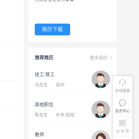
简历下载
推荐简历
更多简历
技工/普工
马先生
·
高中
在线客服
其他职位
会员中心
陈先生
·
中专/技校
公 众 号
教师